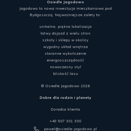
Osiedle Jagodowo
Jagodowo to nowa inwestycja mieszkaniowa pod
Bydgoszczą. Najważniejsze zalety to:
unikalna, piękna lokalizacja
łatwy dojazd z wielu stron
szkoły i sklepy w okolicy
wygodny układ wnętrza
staranne wykończenie
energooszczędność
nowoczesny styl
bliskość lasu
© Osiedle Jagodowo 2026
Dobre dla rodzin i planety
Doradca klienta
+48 507 301 300
pawel@osiedle-jagodowo.pl