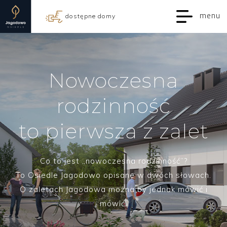
menu
dostępne domy
Nowoczesna
rodzinność
to pierwsza z zalet
Co to jest „nowoczesna rodzinność”?
To Osiedle Jagodowo opisane w dwóch słowach.
O zaletach Jagodowa można by jednak mówić i
mówić.