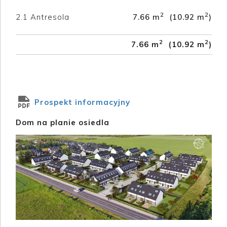
2
2
2.1
Antresola
7.66 m
(10.92 m
)
2
2
7.66 m
(10.92 m
)
Prospekt informacyjny
Dom na planie osiedla