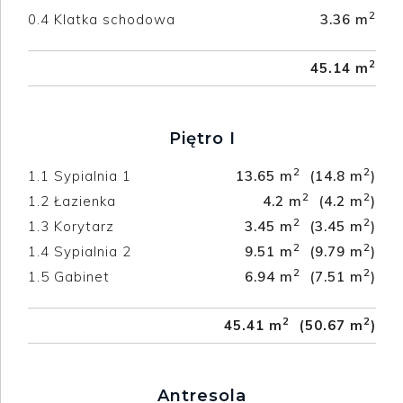
2
0.4
Klatka schodowa
3.36 m
2
45.14 m
Piętro I
2
2
1.1
Sypialnia 1
13.65 m
(14.8 m
)
2
2
1.2
Łazienka
4.2 m
(4.2 m
)
2
2
1.3
Korytarz
3.45 m
(3.45 m
)
2
2
1.4
Sypialnia 2
9.51 m
(9.79 m
)
2
2
1.5
Gabinet
6.94 m
(7.51 m
)
2
2
45.41 m
(50.67 m
)
Antresola