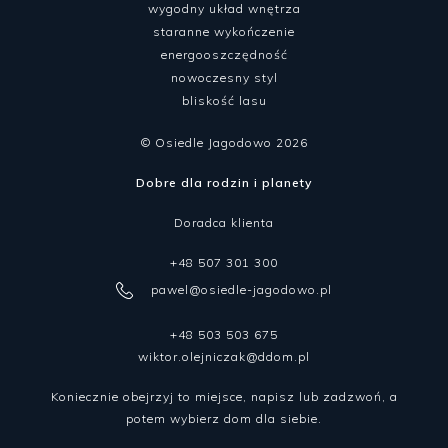
wygodny układ wnętrza
staranne wykończenie
energooszczędność
nowoczesny styl
bliskość lasu
© Osiedle Jagodowo 2026
Dobre dla rodzin i planety
Doradca klienta
+48 507 301 300
pawel@osiedle-jagodowo.pl
+48 503 503 675
wiktor.olejniczak@ddom.pl
Koniecznie obejrzyj to miejsce, napisz lub zadzwoń, a
potem wybierz dom dla siebie.