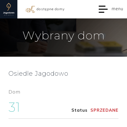
menu
dostępne domy
Wybrany dom
Osiedle Jagodowo
Dom
31
Status
SPRZEDANE