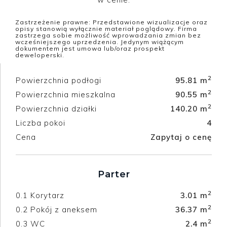
Zastrzeżenie prawne: Przedstawione wizualizacje oraz
opisy stanowią wyłącznie materiał poglądowy. Firma
zastrzega sobie możliwość wprowadzania zmian bez
wcześniejszego uprzedzenia. Jedynym wiążącym
dokumentem jest umowa lub/oraz prospekt
deweloperski.
2
Powierzchnia podłogi
95.81 m
2
Powierzchnia mieszkalna
90.55 m
2
Powierzchnia działki
140.20 m
Liczba pokoi
4
Cena
Zapytaj o cenę
Parter
2
0.1
Korytarz
3.01 m
2
0.2
Pokój z aneksem
36.37 m
2
0.3
WC
2.4 m