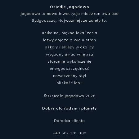
Osiedle Jagodowo
Jagodowo to nowa inwestycja mieszkaniowa pod
Bydgoszczą. Najważniejsze zalety to:
unikalna, piękna lokalizacja
łatwy dojazd z wielu stron
szkoły i sklepy w okolicy
wygodny układ wnętrza
staranne wykończenie
energooszczędność
nowoczesny styl
bliskość lasu
© Osiedle Jagodowo 2026
Dobre dla rodzin i planety
Doradca klienta
+48 507 301 300