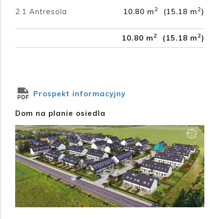
2
2
2.1
Antresola
10.80 m
(15.18 m
)
2
2
10.80 m
(15.18 m
)
Prospekt informacyjny
Dom na planie osiedla