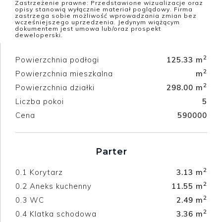
Zastrzeżenie prawne: Przedstawione wizualizacje oraz
opisy stanowią wyłącznie materiał poglądowy. Firma
zastrzega sobie możliwość wprowadzania zmian bez
wcześniejszego uprzedzenia. Jedynym wiążącym
dokumentem jest umowa lub/oraz prospekt
deweloperski.
2
Powierzchnia podłogi
125.33 m
2
Powierzchnia mieszkalna
m
2
Powierzchnia działki
298.00 m
Liczba pokoi
5
Cena
590000
Parter
2
0.1
Korytarz
3.13 m
2
0.2
Aneks kuchenny
11.55 m
2
0.3
WC
2.49 m
2
0.4
Klatka schodowa
3.36 m