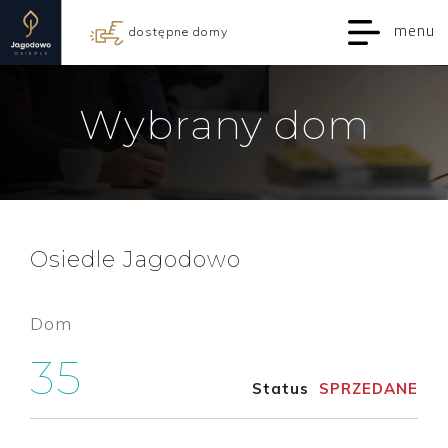
menu
dostępne domy
Wybrany dom
Osiedle Jagodowo
Dom
35
Status
SPRZEDANE