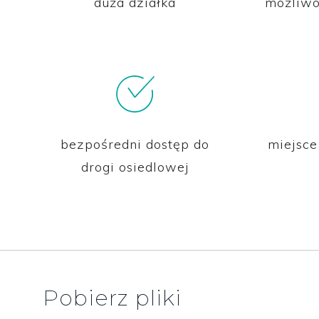
duża działka
możliwo
bezpośredni dostęp do
miejsc
drogi osiedlowej
Pobierz pliki