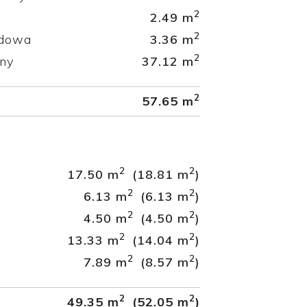
2
2.49 m
2
odowa
3.36 m
2
nny
37.12 m
2
57.65 m
2
2
17.50 m
(18.81 m
)
2
2
6.13 m
(6.13 m
)
2
2
4.50 m
(4.50 m
)
2
2
13.33 m
(14.04 m
)
2
2
7.89 m
(8.57 m
)
2
2
49.35 m
(52.05 m
)