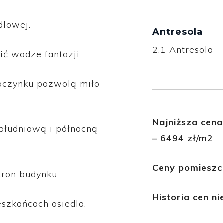
dlowej.
Antresola
2.1
Antresola
ić wodze fantazji.
poczynku pozwolą miło
Najniższa cena
ołudniową i północną
– 6494 zł/m2
Ceny pomieszc
tron budynku.
Historia cen n
szkańcach osiedla.