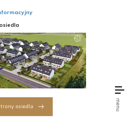
nformacyjny
osiedla
menu
trony osiedla