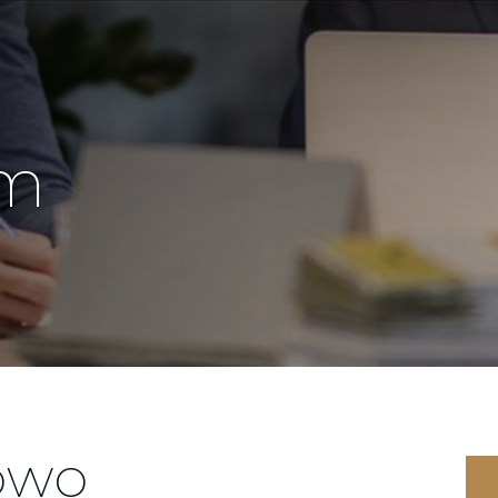
om
owo