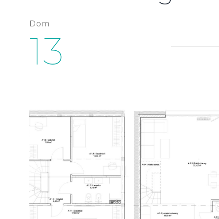
Dom
13