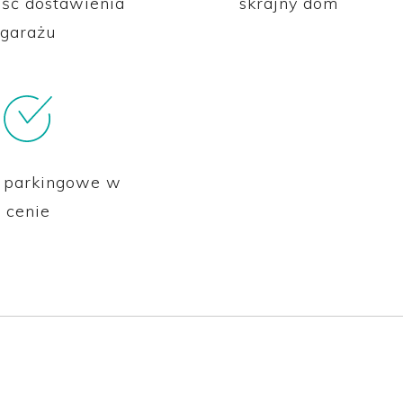
ść dostawienia
skrajny dom
garażu
e parkingowe w
cenie