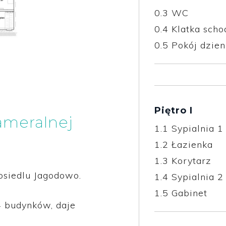
0.3
WC
0.4
Klatka sch
0.5
Pokój dzie
Piętro I
ameralnej
1.1
Sypialnia 1
1.2
Łazienka
1.3
Korytarz
osiedlu Jagodowo.
1.4
Sypialnia 2
1.5
Gabinet
4 budynków, daje