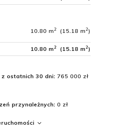
2
2
10.80 m
(15.18 m
)
2
2
10.80 m
(15.18 m
)
 z ostatnich 30 dni:
765 000 zł
zeń przynależnych:
0 zł
ieruchomości