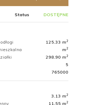
Status
DOSTĘPNE
2
odłogi
125.33 m
2
mieszkalna
m
2
ziałki
298.90 m
5
765000
2
3.13 m
2
enny
11.55 m