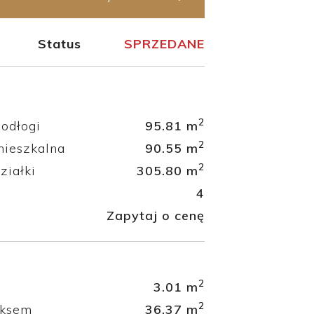
Status
SPRZEDANE
2
odłogi
95.81 m
2
mieszkalna
90.55 m
2
ziałki
305.80 m
4
Zapytaj o cenę
2
3.01 m
2
eksem
36.37 m