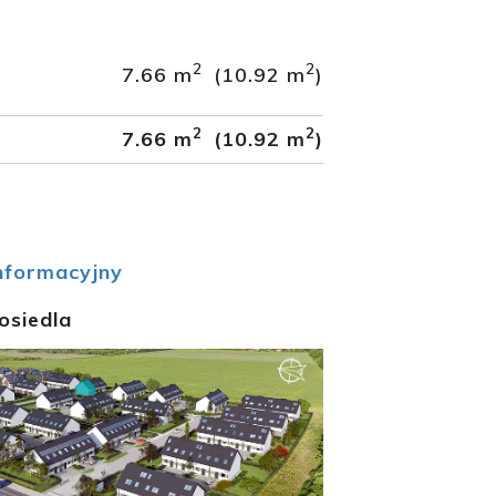
2
2
7.66 m
(10.92 m
)
2
2
7.66 m
(10.92 m
)
nformacyjny
osiedla