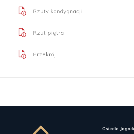
Rzuty kondygnacji
Rzut piętra
Przekrój
Osiedle Jago