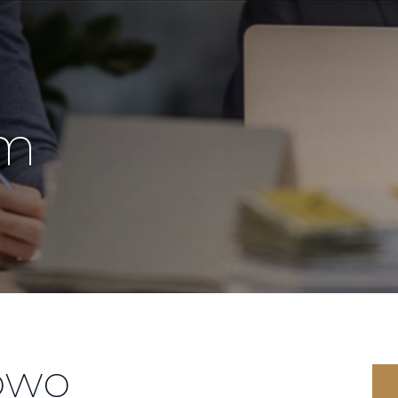
om
owo