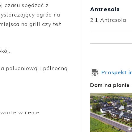
ej czasu spędzać z
Antresola
wystarczający ogród na
2.1
Antresola
iejsca na grill czy też
kój.
na południową i północną
Prospekt i
Dom na planie 
awarte w cenie.