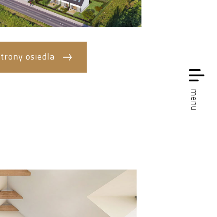
trony osiedla
menu