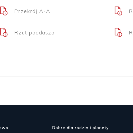
Przekrój A-A
R
Rzut poddasza
R
dowo
Dobre dla rodzin i planety