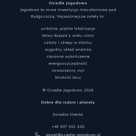
Osiedle Jagodowo
Jagodowo to nowa inwestycja mieszkaniowa pod
Bydgoszczą. Najważniejsze zalety to:
unikalna, piękna lokalizacja
łatwy dojazd z wielu stron
szkoły i sklepy w okolicy
wygodny układ wnętrza
staranne wykończenie
energooszczędność
nowoczesny styl
bliskość lasu
© Osiedle Jagodowo 2026
Dobre dla rodzin i planety
Doradca klienta
+48 507 301 300
pawel@osiedle-jagodowo.pl