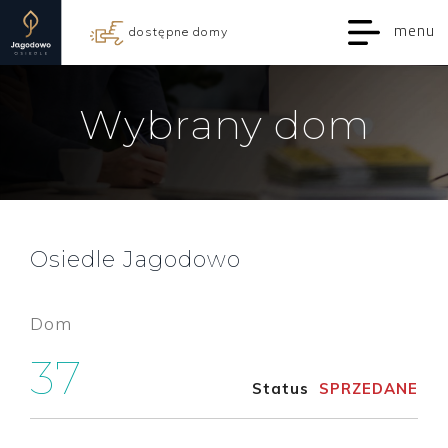
menu
dostępne domy
Wybrany dom
Osiedle Jagodowo
Dom
37
Status
SPRZEDANE