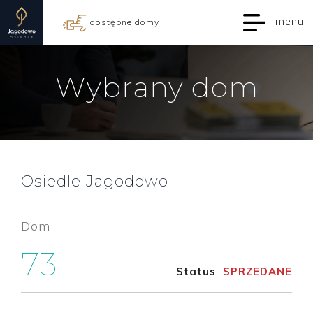
menu
dostępne domy
Wybrany dom
Osiedle Jagodowo
Dom
73
Status
SPRZEDANE