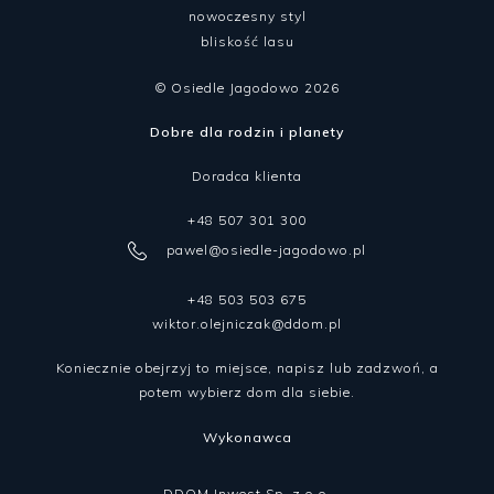
nowoczesny styl
bliskość lasu
© Osiedle Jagodowo 2026
Dobre dla rodzin i planety
Doradca klienta
+48 507 301 300
pawel@osiedle-jagodowo.pl
+48 503 503 675
wiktor.olejniczak@ddom.pl
Koniecznie obejrzyj to miejsce, napisz lub zadzwoń, a
potem wybierz dom dla siebie.
Wykonawca
DDOM Inwest Sp. z o.o.